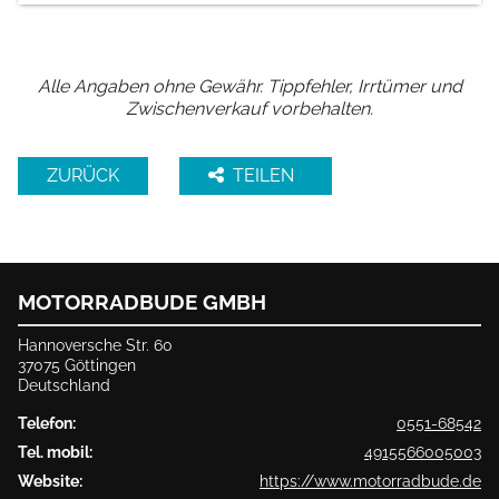
Alle Angaben ohne Gewähr. Tippfehler, Irrtümer und
Zwischenverkauf vorbehalten.
ZURÜCK
TEILEN
MOTORRADBUDE GMBH
Hannoversche Str. 60
37075 Göttingen
Deutschland
Telefon:
0551-68542
Tel. mobil:
4915566005003
Website:
https://www.motorradbude.de